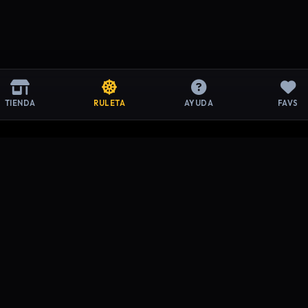
TIENDA
RULETA
AYUDA
FAVS
ACIÓN LEGAL
SOPORTE
de Privacidad
Preguntas Frecuentes
y Condiciones
Contacto
de Devoluciones
Mi Cuenta