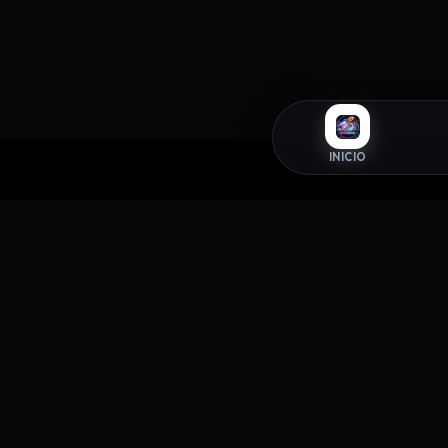
INICIO
INFORM
ZAPAROOM
Política 
La tienda exclusiva de sneakers donde
Términos 
el estilo y la autenticidad se
Política 
encuentran. Elevando tu paso desde
2026.