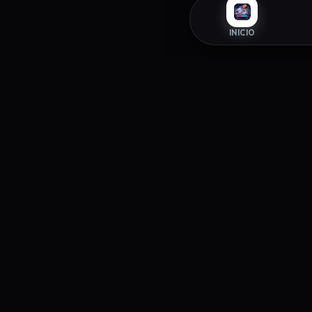
INICIO
INFORM
ZAPAROOM
Política 
La tienda exclusiva de sneakers donde
Términos 
el estilo y la autenticidad se
Política 
encuentran. Elevando tu paso desde
2026.