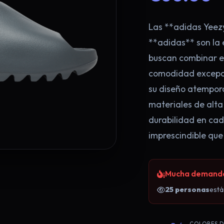
Las **adidas Yeezy
**adidas** son la 
buscan combinar es
comodidad excepci
su diseño atempora
materiales de alta
durabilidad en cad
imprescindible que
¡Mucha demanda!
25 personas
está
¡Llévate 2 x 
Regístrate ahora y aprovecha la