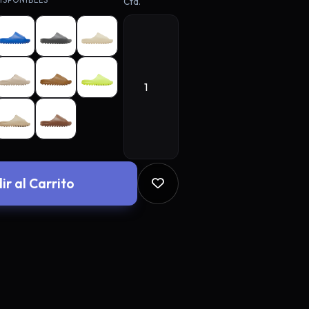
ISPONIBLES
Ctd.
una tirada gratis en la
n Google
Email
descuento
ir al Carrito