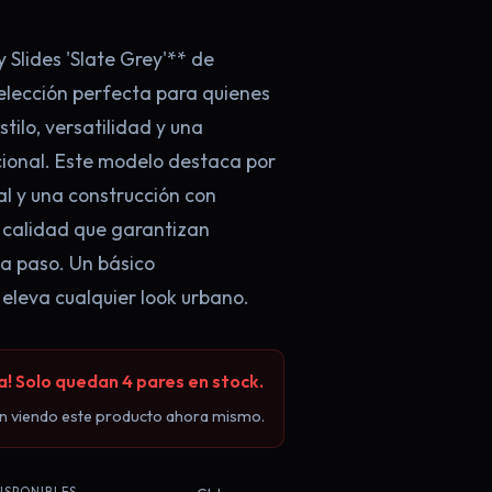
 Slides 'Slate Grey'** de
elección perfecta para quienes
tilo, versatilidad y una
onal. Este modelo destaca por
×
l y una construcción con
 calidad que garantizan
a paso. Un básico
 eleva cualquier look urbano.
 Solo quedan 4 pares en stock.
n viendo este producto ahora mismo.
100€! 👟
 **oferta exclusiva en