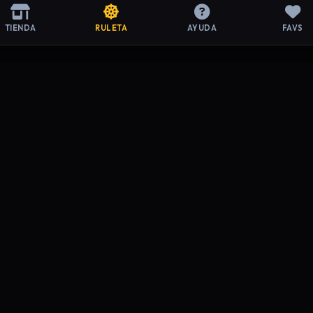
TIENDA
RULETA
AYUDA
FAVS
ACIÓN LEGAL
SOPORTE
de Privacidad
Preguntas Frecuentes
y Condiciones
Contacto
de Devoluciones
Mi Cuenta