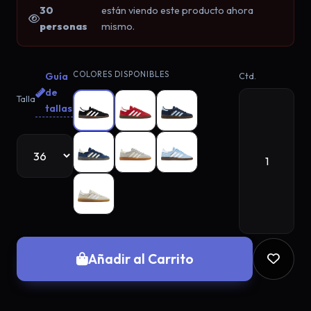
30
están viendo este producto ahora
personas
mismo.
COLORES DISPONIBLES
Guía
Ctd.
de
¡Llévate 2 x 100€! 👟
Talla
tallas
Regístrate ahora y aprovecha la **oferta
exclusiva en Adidas Samba**. Además,
¡tienes una tirada gratis en la ruleta! 🎰
Continuar con Google
Crear con Email
Añadir al Carrito
No me interesa el descuento