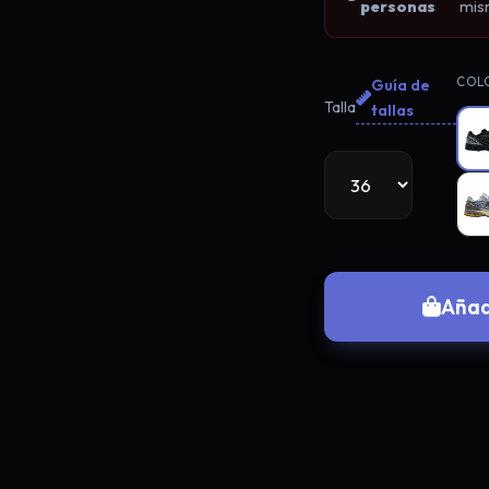
personas
mis
COLO
Guía de
Talla
tallas
Añad