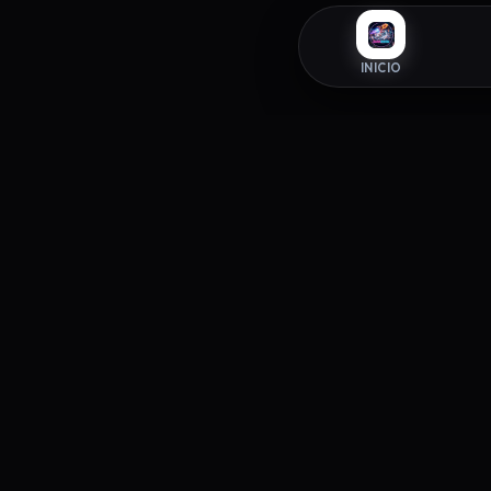
INICIO
INFORM
ZAPAROOM
Política 
La tienda exclusiva de sneakers donde
Términos 
el estilo y la autenticidad se
Política 
encuentran. Elevando tu paso desde
2026.