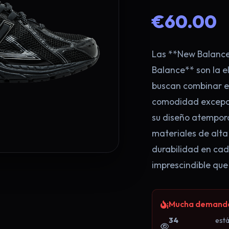
€60.00
Las **New Balance 
Balance** son la e
buscan combinar es
comodidad excepci
su diseño atempora
materiales de alta
durabilidad en cad
imprescindible que
¡Mucha demanda!
34
est