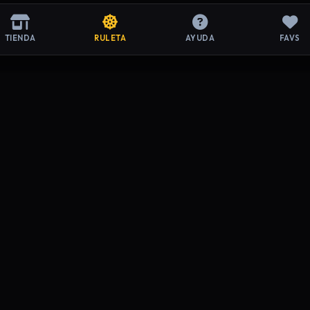
TIENDA
RULETA
AYUDA
FAVS
ACIÓN LEGAL
SOPORTE
de Privacidad
Preguntas Frecuentes
y Condiciones
Contacto
de Devoluciones
Mi Cuenta