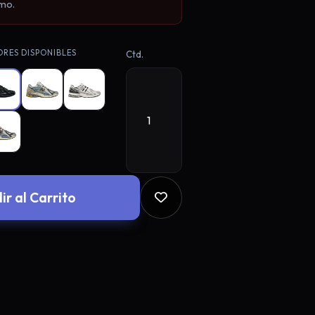
mo.
RES DISPONIBLES
Ctd.
ir al Carrito