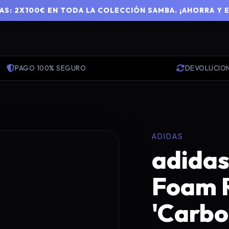
S: 2X100€ EN TODA LA COLECCIÓN SAMBA. ¡AHORRA Y 
PAGO 100% SEGURO
DEVOLUCIO
ADIDAS
adidas
Foam 
'Carbo