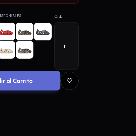
una tirada gratis en la
ISPONIBLES
Ctd.
n Google
Email
descuento
ir al Carrito