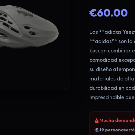
€60.00
Las **adidas Yeez
**adidas** son la 
buscan combinar es
comodidad excepci
su diseño atempora
materiales de alta
durabilidad en cad
imprescindible que
¡Llévate 2 x 
¡Mucha demanda!
19 personas
está
Regístrate ahora y aprovecha la