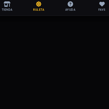
TIENDA
RULETA
AYUDA
FAVS
ACIÓN LEGAL
SOPORTE
de Privacidad
Preguntas Frecuentes
y Condiciones
Contacto
de Devoluciones
Mi Cuenta