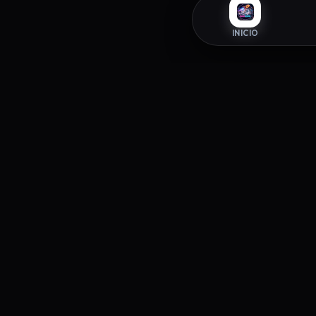
INICIO
INFORM
ZAPAROOM
Política 
La tienda exclusiva de sneakers donde
Términos 
el estilo y la autenticidad se
Política 
encuentran. Elevando tu paso desde
2026.