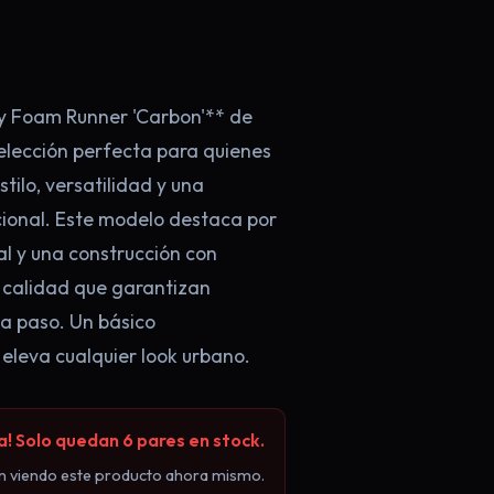
y Foam Runner 'Carbon'** de
elección perfecta para quienes
tilo, versatilidad y una
×
onal. Este modelo destaca por
l y una construcción con
 calidad que garantizan
a paso. Un básico
 eleva cualquier look urbano.
100€! 👟
 Solo quedan 6 pares en stock.
n viendo este producto ahora mismo.
 **oferta exclusiva en