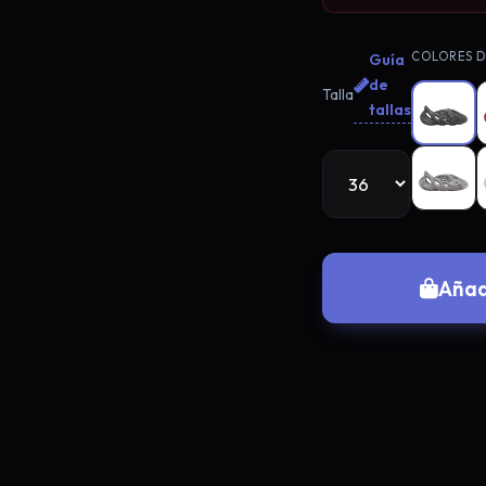
Adidas Samba**. Además, ¡tienes 
ruleta! 🎰
COLORES D
Guía
de
Talla
Continuar co
tallas
Crear con 
No me interesa el 
Añad