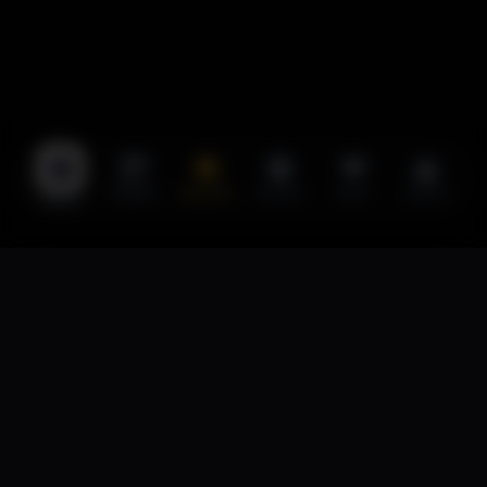
TIENDA
RULETA
AYUDA
FAVS
CESTA
INICIO
ZAPAROOM