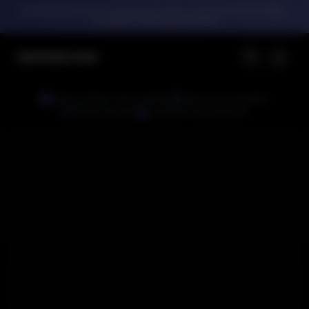
PROMO ADIDAS: 2X100€ EN TODA LA COLECCIÓN SAMBA.
¡AHORRA Y ESTRENA DOBLE!
ZAPAROOM
ENVÍO GRATIS TODA ESPAÑA
PAGO 100% SEGURO
DEVOLUCIONES
CALIDAD GARANTIZADA