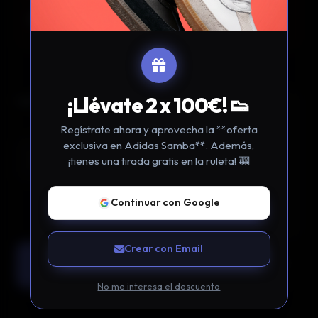
45
están viendo este producto ahora
personas
mismo.
COLORES DISPONIBLES
Guía
Ctd.
de
¡Llévate 2 x 100€! 👟
Talla
tallas
Regístrate ahora y aprovecha la **oferta
exclusiva en Adidas Samba**. Además,
¡tienes una tirada gratis en la ruleta! 🎰
Continuar con Google
Crear con Email
Añadir al Carrito
No me interesa el descuento