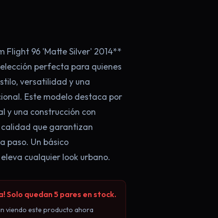
 Flight 96 'Matte Silver' 2014**
 elección perfecta para quienes
tilo, versatilidad y una
×
onal. Este modelo destaca por
l y una construcción con
 calidad que garantizan
a paso. Un básico
 eleva cualquier look urbano.
 Solo quedan 5 pares en stock.
100€! 👟
án viendo este producto ahora
 **oferta exclusiva en