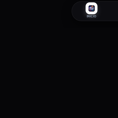
INICIO
INFORM
ZAPAROOM
Política 
La tienda exclusiva de sneakers donde
Términos 
el estilo y la autenticidad se
Política 
encuentran. Elevando tu paso desde
2026.