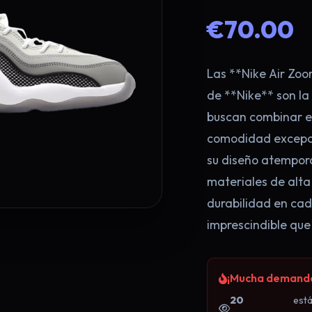
€70.00
Las **Nike Air Zoom
de **Nike** son la
buscan combinar es
comodidad excepci
su diseño atempora
materiales de alta
durabilidad en cad
imprescindible que
¡Mucha demanda!
¡Llévate 2 x 
20
est
Regístrate ahora y aprovecha la