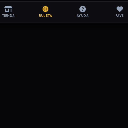
TIENDA
RULETA
AYUDA
FAVS
ACIÓN LEGAL
SOPORTE
de Privacidad
Preguntas Frecuentes
y Condiciones
Contacto
de Devoluciones
Mi Cuenta