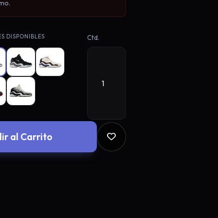
mo.
una tirada gratis en la
S DISPONIBLES
Ctd.
n Google
Email
descuento
ir al Carrito